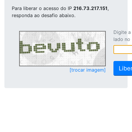
Para liberar o acesso
do IP
216.73.217.151
,
responda ao desafio abaixo.
Digite 
lado no
[trocar imagem]